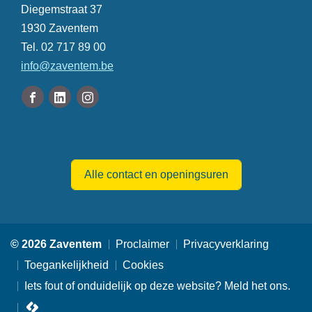
Adres
Diegemstraat 37
,
1930
Zaventem
Tel.
02 717 89 00
E-
info
@
zaventem.be
mail
Volg
Facebook
Linkedin
Instagram
ons
Gemeente
Gemeente
Gemeente
Openingsuren
op
Zaventem
Zaventem
Zaventem
Alle contact en openingsuren
© 2026 Zaventem
Proclaimer
Privacyverklaring
Toegankelijkheid
Cookies
Iets fout of onduidelijk op deze website? Meld het ons.
lcp.nv