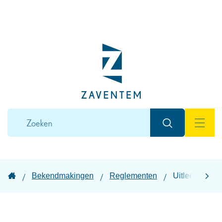
Naar
inhoud
Lokaal
bestuur
Zaventem
Wat
Zoeken
zoek
MEN
je?
Startpagina
Bekendmakingen
Reglementen
Uitleenreglem
scroll