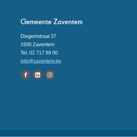
Contact
Gemeente Zaventem
Adres
Diegemstraat 37
,
1930
Zaventem
Tel.
02 717 89 00
E-
info
@
zaventem.be
mail
Volg
Facebook
Linkedin
Instagram
ons
Gemeente
Gemeente
Gemeente
Openingsuren
op
Zaventem
Zaventem
Zaventem