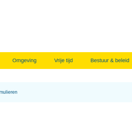
Naar
inhoud
Omgeving
Vrije tijd
Bestuur & beleid
rmulieren