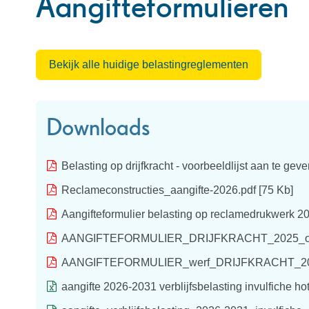
Aangifteformulieren
Bekijk alle huidige belastingreglementen
Downloads
Belasting op drijfkracht - voorbeeldlijst aan te gev
Reclameconstructies_aangifte-2026.pdf
75 Kb
Aangifteformulier belasting op reclamedrukwerk 2
AANGIFTEFORMULIER_DRIJFKRACHT_2025_on
AANGIFTEFORMULIER_werf_DRIJFKRACHT_2025_t
aangifte 2026-2031 verblijfsbelasting invulfiche hote