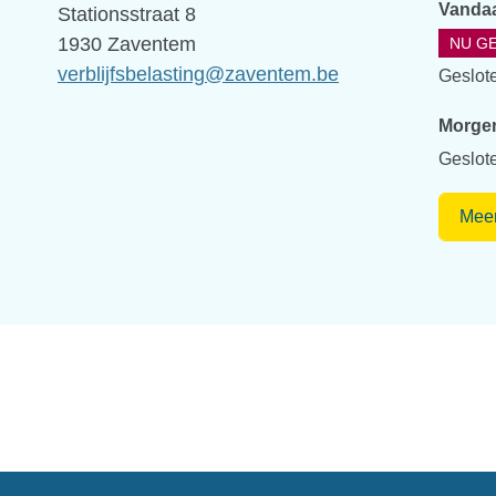
Vanda
Adres
Stationsstraat 8
,
1930
Zaventem
NU G
E-
verblijfsbelasting
@
zaventem.be
Geslot
mail
Morge
Geslot
Meer