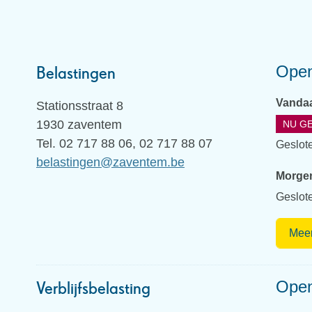
Open
Belastingen
Vanda
Adres
Stationsstraat 8
,
1930
zaventem
NU G
Tel.
02 717 88 06, 02 717 88 07
Geslot
E-
belastingen
@
zaventem.be
Morge
mail
Geslot
Meer
Open
Verblijfsbelasting