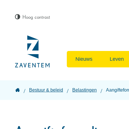
Hoog contrast
Lokaal
bestuur
Nieuws
Leven
Zaventem
Startpagina
Bestuur & beleid
Belastingen
Aangiftefo