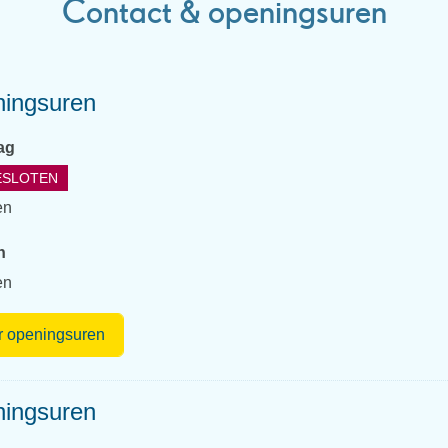
Contact & openingsuren
ingsuren
ag
ESLOTEN
en
n
en
Belastingen
 openingsuren
ingsuren