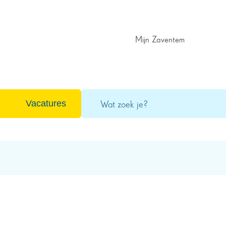
Mijn Zaventem
Wat
Vacatures
zoek
je?