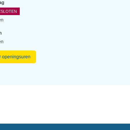
ag
ESLOTEN
en
n
en
Verblijfsbelasting
 openingsuren