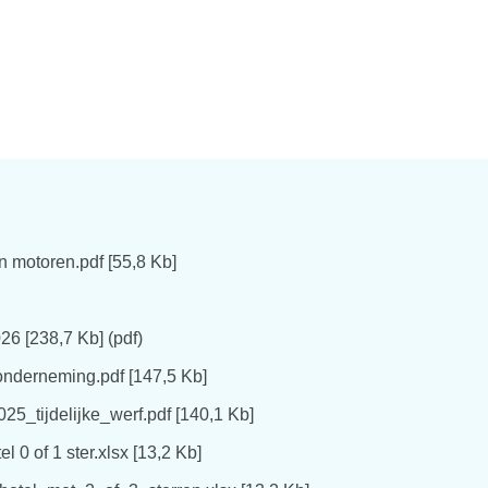
en motoren.pdf
55,8 Kb
026
238,7 Kb
pdf
derneming.pdf
147,5 Kb
ijdelijke_werf.pdf
140,1 Kb
l 0 of 1 ster.xlsx
13,2 Kb