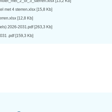
_hotel_met_2_of_3_sterren.xlsx
13,2 Kb
el met 4 sterren.xlsx
15,8 Kb
rren.xlsx
12,8 Kb
tels) 2026-2031.pdf
263,3 Kb
031 .pdf
159,3 Kb