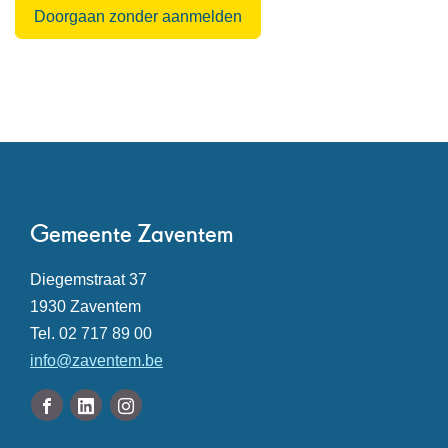
Doorgaan zonder aanmelden
Contact
Gemeente Zaventem
Adres
Diegemstraat 37
,
1930
Zaventem
Tel.
02 717 89 00
E-
info
@
zaventem.be
mail
Volg
Facebook
Linkedin
Instagram
ons
Gemeente
Gemeente
Gemeente