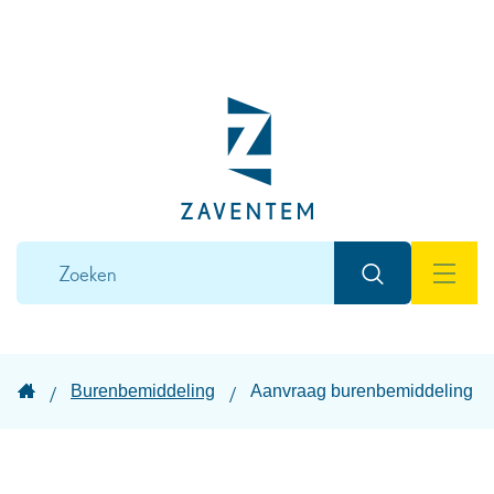
Naar
inhoud
Lokaal
bestuur
Zaventem
Wat
Zoeken
zoek
MEN
je?
Startpagina
Burenbemiddeling
Aanvraag burenbemiddeling