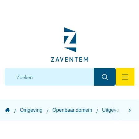
Naar
inhoud
Lokaal
bestuur
Zaventem
Wat
Zoeken
zoek
MEN
je?
Startpagina
Omgeving
Openbaar domein
Uitgevoerde wer
scroll