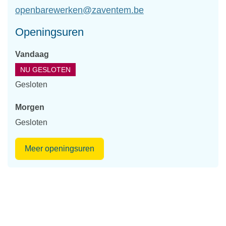
E-
openbarewerken
@
zaventem.be
mail
Openingsuren
Vandaag
NU GESLOTEN
Gesloten
Morgen
Gesloten
Openbaar
Meer openingsuren
Domein