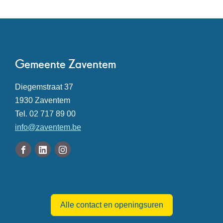
Contact
Gemeente Zaventem
Adres
Diegemstraat 37
,
1930
Zaventem
Tel.
02 717 89 00
E-
info
@
zaventem.be
mail
Volg
Facebook
Linkedin
Instagram
ons
Gemeente
Gemeente
Gemeente
Openingsuren
op
Zaventem
Zaventem
Zaventem
Alle contact en openingsuren