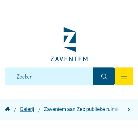
Naar
inhoud
Lokaal
bestuur
Zaventem
Wat
Zoeken
zoek
MEN
je?
Startpagina
Galerij
Zaventem aan Zet: publieke ruimte voor rec
scroll