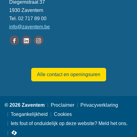
Adres
Diegemstraat 37
,
1930
Zaventem
Tel.
02 717 89 00
E-
info
@
zaventem.be
mail
Volg
Facebook
Linkedin
Instagram
ons
Gemeente
Gemeente
Gemeente
Openingsuren
op
Zaventem
Zaventem
Zaventem
Alle contact en openingsuren
© 2026 Zaventem
Proclaimer
Privacyverklaring
Toegankelijkheid
Cookies
Iets fout of onduidelijk op deze website? Meld het ons.
lcp.nv