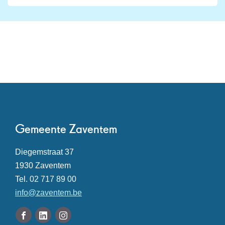
Contact
Gemeente Zaventem
Adres
Diegemstraat 37
,
1930
Zaventem
Tel.
02 717 89 00
E-
info
@
zaventem.be
mail
Volg
Facebook
Linkedin
Instagram