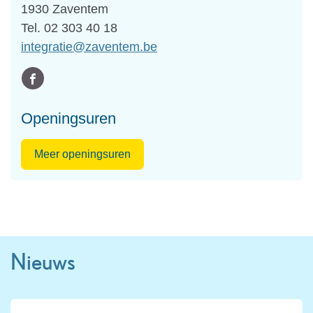
,
1930
Zaventem
Tel.
02 303 40 18
E-
integratie
@
zaventem.be
mail
Volg
Facebook
ons
Integratiedienst
Openingsuren
op
Integratiedienst
Meer openingsuren
Nieuws