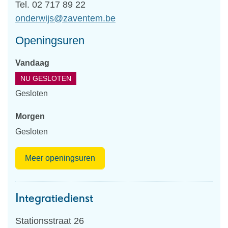
Tel.
02 717 89 22
E-
onderwijs
@
zaventem.be
mail
Openingsuren
Vandaag
NU GESLOTEN
Gesloten
Morgen
Gesloten
Onderwijs
Meer openingsuren
Integratiedienst
Adres
Stationsstraat 26