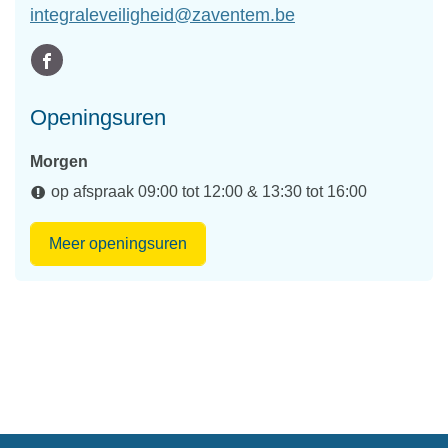
E-
integraleveiligheid
@
zaventem.be
mail
Volg
Facebook
ons
Integrale
Openingsuren
op
Veiligheid
Morgen
op afspraak
09:00
tot
12:00
&
13:30
tot
16:00
Integrale
Meer openingsuren
Veiligheid