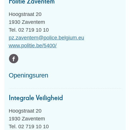
Politie Zaventem
Adres
Hoogstraat 20
,
1930
Zaventem
Tel.
02 719 10 10
E-
pz.zaventem
@
police.belgium.eu
mail
Website
www.politie.be/5400/
Volg
Facebook
ons
Politie
Openingsuren
op
Zaventem
Integrale Veiligheid
Adres
Hoogstraat 20
,
1930
Zaventem
Tel.
02 719 10 10