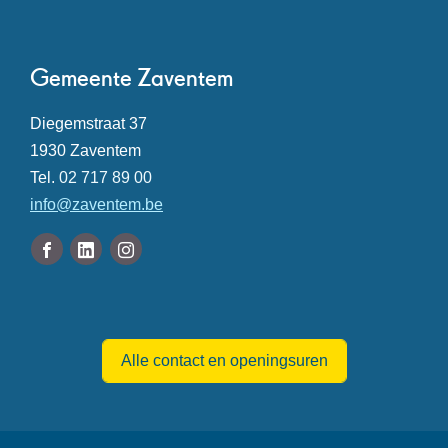
Contact
Gemeente Zaventem
Adres
Diegemstraat 37
,
1930
Zaventem
Tel.
02 717 89 00
E-
info
@
zaventem.be
mail
Volg
Facebook
Linkedin
Instagram
ons
Gemeente
Gemeente
Gemeente
Openingsuren
op
Zaventem
Zaventem
Zaventem
Alle contact en openingsuren