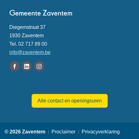
pagina
Contact
Gemeente Zaventem
Adres
Diegemstraat 37
,
1930
Zaventem
Tel.
02 717 89 00
E-
info
@
zaventem.be
mail
Volg
Facebook
Linkedin
Instagram
ons
Gemeente
Gemeente
Gemeente
Openingsuren
op
Zaventem
Zaventem
Zaventem
Alle contact en openingsuren
© 2026 Zaventem
Proclaimer
Privacyverklaring