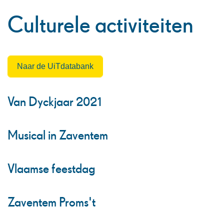
naar
Culturele activiteiten
links
Naar de UiTdatabank
Thema's
Van Dyckjaar 2021
Musical in Zaventem
Vlaamse feestdag
Zaventem Proms't