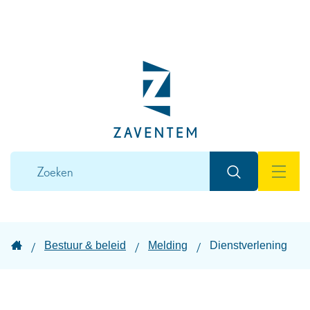
Naar
inhoud
Lokaal
bestuur
Zaventem
Wat
Zoeken
zoek
MEN
je?
Startpagina
Bestuur & beleid
Melding
Dienstverlening