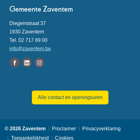
Contact
Gemeente Zaventem
Adres
Diegemstraat 37
,
1930
Zaventem
Tel.
02 717 89 00
E-
info
@
zaventem.be
mail
Volg
Facebook
Linkedin
Instagram
ons
Gemeente
Gemeente
Gemeente
Openingsuren
op
Zaventem
Zaventem
Zaventem
Alle contact en openingsuren
© 2026 Zaventem
Proclaimer
Privacyverklaring
Toegankelijkheid
Cookies