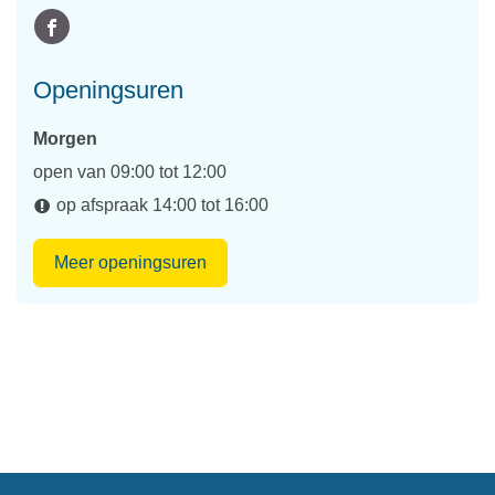
mail
Volg
Facebook
ons
Integratiedienst
Openingsuren
op
Morgen
open van
09:00
tot
12:00
op afspraak
14:00
tot
16:00
Integratiedienst
Meer openingsuren