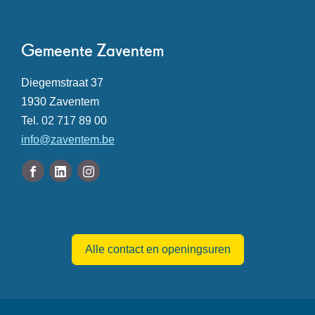
Contact
Gemeente Zaventem
Adres
Diegemstraat 37
,
1930
Zaventem
Tel.
02 717 89 00
E-
info
@
zaventem.be
mail
Volg
Facebook
Linkedin
Instagram
ons
Gemeente
Gemeente
Gemeente
Openingsuren
op
Zaventem
Zaventem
Zaventem
Alle contact en openingsuren