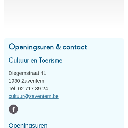
Openingsuren & contact
Cultuur en Toerisme
Adres
Diegemstraat 41
,
1930
Zaventem
Tel.
02 717 89 24
E-
cultuur
@
zaventem.be
mail
Volg
Facebook
ons
Cultuur
Openingsuren
op
en