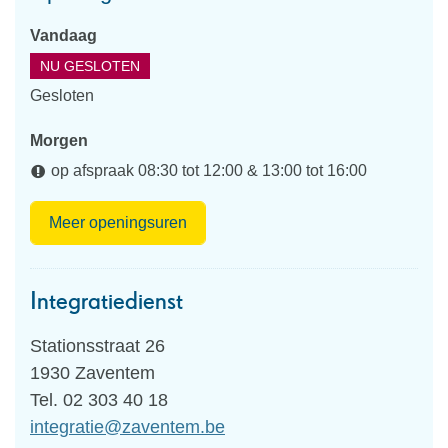
Toerisme
Vandaag
NU GESLOTEN
Gesloten
Morgen
op afspraak
08:30
tot
12:00
&
13:00
tot
16:00
Cultuur
Meer openingsuren
en
Toerisme
Integratiedienst
Adres
Stationsstraat 26
,
1930
Zaventem
Tel.
02 303 40 18
E-
integratie
@
zaventem.be