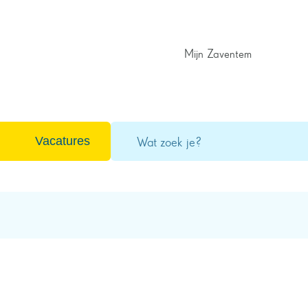
Mijn Zaventem
Wat
Vacatures
zoek
je?