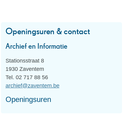
Openingsuren & contact
Archief en Informatie
Adres
Stationsstraat 8
,
1930
Zaventem
Tel.
02 717 88 56
E-
archief
@
zaventem.be
mail
Openingsuren