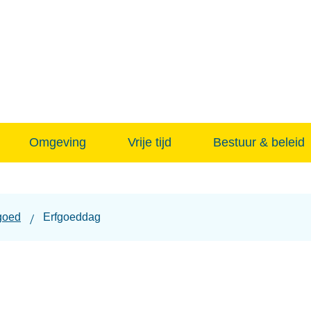
Naar
inhoud
Omgeving
Vrije tijd
Bestuur & beleid
goed
Erfgoeddag