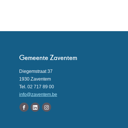
Contact
Gemeente Zaventem
Adres
Diegemstraat 37
,
1930
Zaventem
Tel.
02 717 89 00
E-
info
@
zaventem.be
mail
Volg
Facebook
Linkedin
Instagram
ons
Gemeente
Gemeente
Gemeente
Openingsuren
op
Zaventem
Zaventem
Zaventem