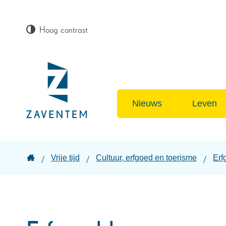
Hoog contrast
Lokaal
bestuur
Nieuws
Leven
Zaventem
Startpagina
Vrije tijd
Cultuur, erfgoed en toerisme
Erf