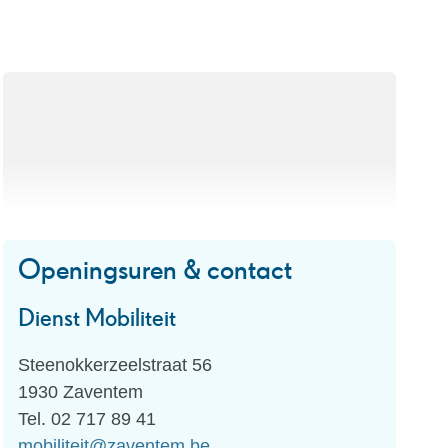
Openingsuren & contact
Dienst Mobiliteit
Adres
Steenokkerzeelstraat 56
,
1930
Zaventem
Tel.
02 717 89 41
E-
mobiliteit
@
zaventem.be