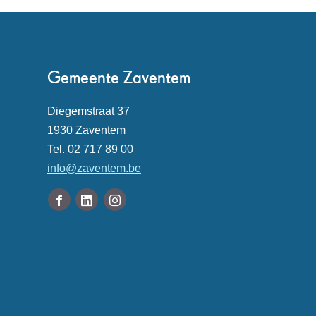
Contact
Gemeente Zaventem
Adres
Diegemstraat 37
,
1930
Zaventem
Tel.
02 717 89 00
E-
info
@
zaventem.be
mail
Volg
Facebook
Linkedin
Instagram
ons
Gemeente
Gemeente
Gemeente
Openingsuren
op
Zaventem
Zaventem
Zaventem