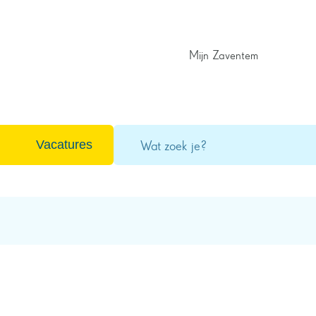
Mijn Zaventem
Wat
Vacatures
zoek
je?