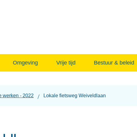
Naar
inhoud
Omgeving
Vrije tijd
Bestuur & beleid
e werken - 2022
Lokale fietsweg Weiveldlaan