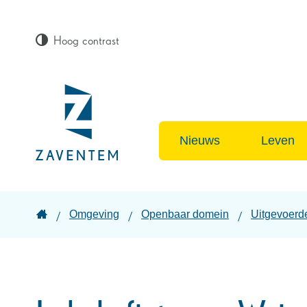
Hoog contrast
Lokaal
bestuur
Nieuws
Leven
Zaventem
Startpagina
Omgeving
Openbaar domein
Uitgevoerd