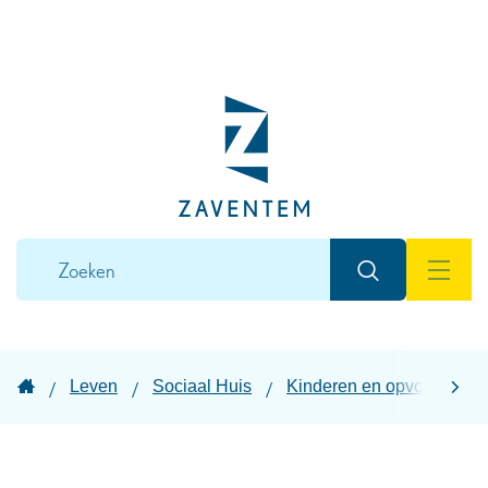
Naar
inhoud
Lokaal
bestuur
Zaventem
Wat
Zoeken
zoek
MEN
je?
Startpagina
Leven
Sociaal Huis
Kinderen en opvoeding
scroll