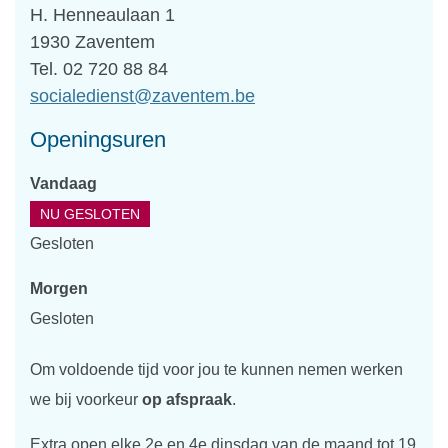
Adres
H. Henneaulaan 1
,
1930
Zaventem
Tel.
02 720 88 84
E-
socialedienst
@
zaventem.be
mail
Openingsuren
Vandaag
NU GESLOTEN
Gesloten
Morgen
Gesloten
Om voldoende tijd voor jou te kunnen nemen werken
we bij voorkeur
op afspraak
.
Extra open elke 2e en 4e dinsdag van de maand tot 19