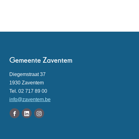
Contact
Gemeente Zaventem
Adres
Diegemstraat 37
,
1930
Zaventem
Tel.
02 717 89 00
E-
info
@
zaventem.be
mail
Volg
Facebook
Linkedin
Instagram
ons
Gemeente
Gemeente
Gemeente
Openingsuren
op
Zaventem
Zaventem
Zaventem