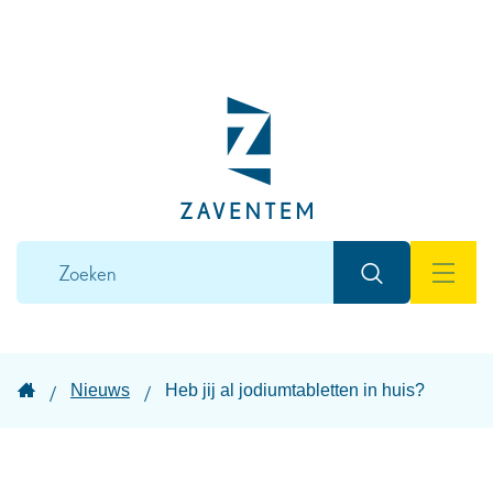
Naar
inhoud
Lokaal
bestuur
Zaventem
Wat
Zoeken
zoek
MEN
je?
Startpagina
Nieuws
Heb jij al jodiumtabletten in huis?