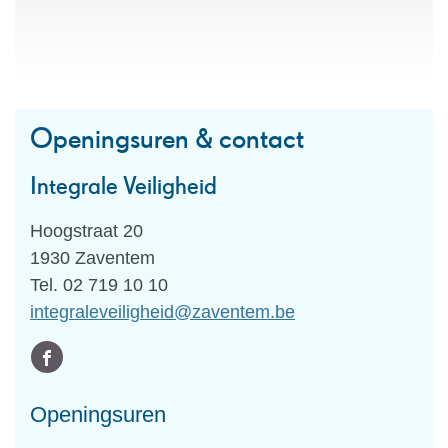
Openingsuren & contact
Integrale Veiligheid
Adres
Hoogstraat 20
,
1930
Zaventem
Tel.
02 719 10 10
E-
integraleveiligheid
@
zaventem.be
mail
Volg
Facebook
ons
Integrale
Openingsuren
op
Veiligheid