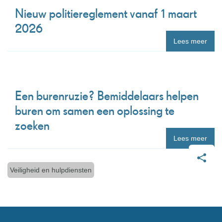
Nieuw politiereglement vanaf 1 maart
2026
Lees meer
Een burenruzie? Bemiddelaars helpen
buren om samen een oplossing te
zoeken
Lees meer
Thema's
Veiligheid en hulpdiensten
Deel
deze