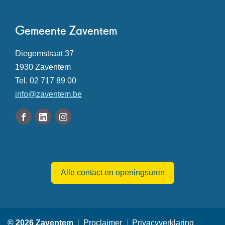
pagina
Contact
Gemeente Zaventem
Adres
Diegemstraat 37
,
1930
Zaventem
Tel.
02 717 89 00
E-
info
@
zaventem.be
mail
Volg
Facebook
Linkedin
Instagram
ons
Gemeente
Gemeente
Gemeente
Openingsuren
op
Zaventem
Zaventem
Zaventem
Alle contact en openingsuren
© 2026 Zaventem
Proclaimer
Privacyverklaring