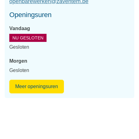
E-
openbarewerken
@
zaventem.be
mail
Openingsuren
Vandaag
NU GESLOTEN
Gesloten
Morgen
Gesloten
Openbaar
Meer openingsuren
Domein