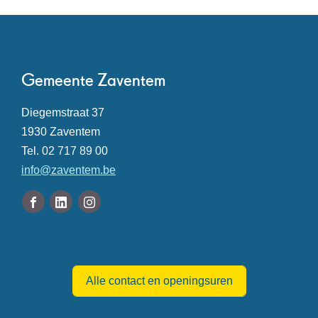
Contact
Gemeente Zaventem
Adres
Diegemstraat 37
,
1930
Zaventem
Tel.
02 717 89 00
E-
info
@
zaventem.be
mail
Volg
Facebook
Linkedin
Instagram
ons
Gemeente
Gemeente
Gemeente
Openingsuren
op
Zaventem
Zaventem
Zaventem
Alle contact en openingsuren