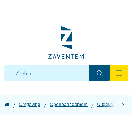
Naar
inhoud
Lokaal
bestuur
Zaventem
Wat
Zoeken
zoek
MEN
je?
Startpagina
Omgeving
Openbaar domein
Uitgevoerde wer
scroll