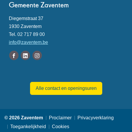
Contact
Gemeente Zaventem
Adres
Diegemstraat 37
,
1930
Zaventem
Tel.
02 717 89 00
E-
info
@
zaventem.be
mail
Volg
Facebook
Linkedin
Instagram
ons
Gemeente
Gemeente
Gemeente
Openingsuren
op
Zaventem
Zaventem
Zaventem
Alle contact en openingsuren
© 2026 Zaventem
Proclaimer
Privacyverklaring
Toegankelijkheid
Cookies