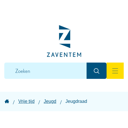
Naar
inhoud
Lokaal
bestuur
Zaventem
Wat
Zoeken
zoek
MEN
je?
Startpagina
Vrije tijd
Jeugd
Jeugdraad