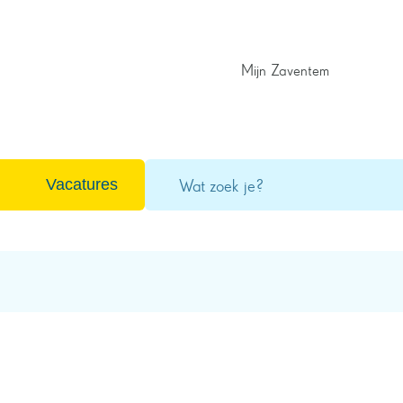
Mijn Zaventem
Wat
Vacatures
zoek
je?