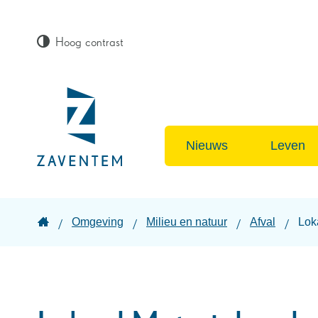
Hoog contrast
Lokaal
bestuur
Nieuws
Leven
Zaventem
Startpagina
Omgeving
Milieu en natuur
Afval
Lok