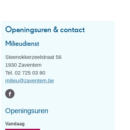
Openingsuren & contact
Milieudienst
Adres
Steenokkerzeelstraat 56
,
1930
Zaventem
Tel.
02 725 03 80
E-
milieu
@
zaventem.be
mail
Volg
Facebook
ons
Milieudienst
Openingsuren
op
Vandaag