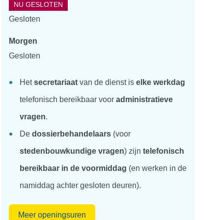
NU GESLOTEN
Gesloten
Morgen
Gesloten
Het
secretariaat
van de dienst is
elke werkdag
telefonisch bereikbaar voor
administratieve
vragen
.
De
dossierbehandelaars
(voor
stedenbouwkundige vragen
) zijn
telefonisch
bereikbaar in de voormiddag
(en werken in de
namiddag achter gesloten deuren).
Milieudienst
Meer openingsuren