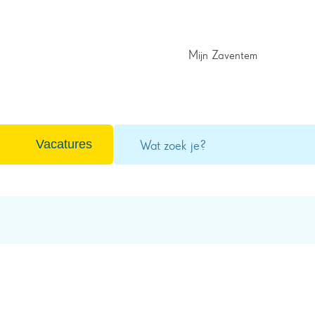
Mijn Zaventem
Wat
Vacatures
zoek
je?