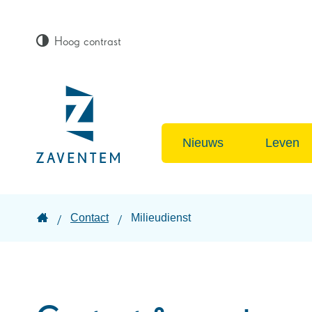
Hoog contrast
Lokaal
bestuur
Nieuws
Leven
Zaventem
Startpagina
Contact
Milieudienst