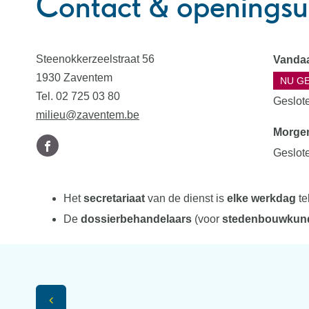
Contact & openingsur
Contact
Open
Adres
Steenokkerzeelstraat 56
Vanda
,
1930
Zaventem
NU G
Tel.
02 725 03 80
Geslot
E-
milieu
@
zaventem.be
Morge
mail
Volg
Facebook
Geslot
ons
Milieudienst
op
Openingsuren
Het
secretariaat
van de dienst is
elke werkdag
te
De
dossierbehandelaars
(voor
stedenbouwkund