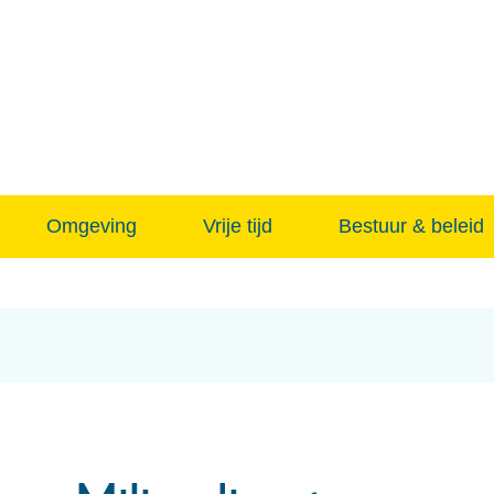
Naar
inhoud
Omgeving
Vrije tijd
Bestuur & beleid