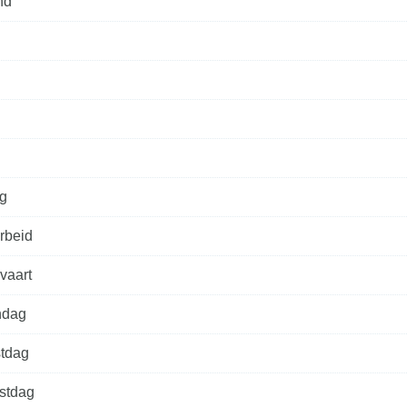
nd
g
rbeid
vaart
ndag
tdag
estdag