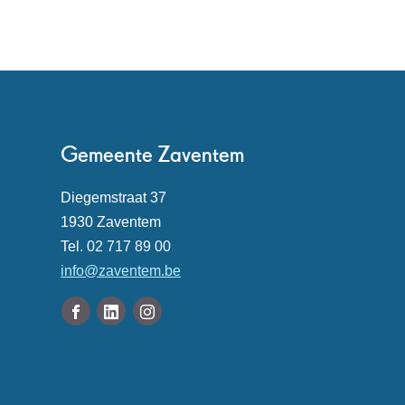
Contact
Gemeente Zaventem
Adres
Diegemstraat 37
,
1930
Zaventem
Tel.
02 717 89 00
E-
info
@
zaventem.be
mail
Volg
Facebook
Linkedin
Instagram
ons
Gemeente
Gemeente
Gemeente
Openingsuren
op
Zaventem
Zaventem
Zaventem