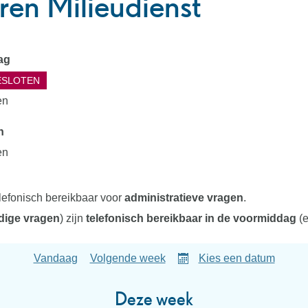
en Milieudienst
ingsuren
ag
ESLOTEN
en
n
en
lefonisch bereikbaar voor
administratieve vragen
.
ige vragen
) zijn
telefonisch bereikbaar in de voormiddag
(e
Vandaag
Volgende week
Kies een datum
Deze week