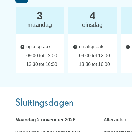
Bekijk
3
4
openingsuren
maandag
dinsdag
van
op afspraak
op afspraak
de
09:00
tot
12:00
09:00
tot
12:00
week
&
&
13:30
tot
16:00
13:30
tot
16:00
hiervoor
Sluitingsdagen
maandag 2 november 2026
Allerzielen