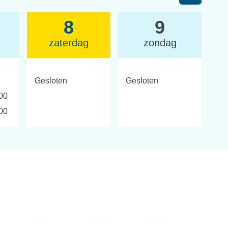
Bekijk
8
9
openingsure
zaterdag
zondag
van
Gesloten
Gesloten
de
00
week
00
hierna