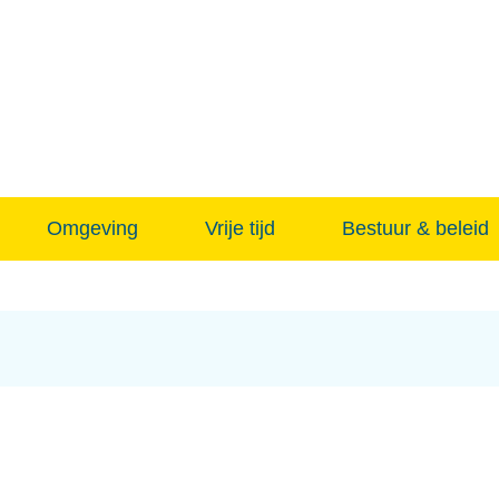
Naar
inhoud
Omgeving
Vrije tijd
Bestuur & beleid