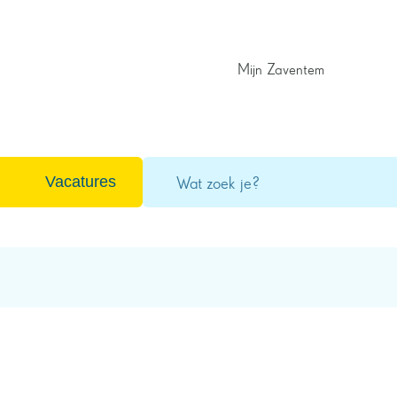
Mijn Zaventem
Wat
Vacatures
zoek
je?