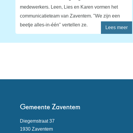
medewerkers. Leen, Lies en Karen vormen het
communicatieteam van Zaventem. "We zijn een
beetje alles-in-één" vertellen ze.
Lees meer
Contact
Gemeente Zaventem
Adres
Diegemstraat 37
,
1930
Zaventem