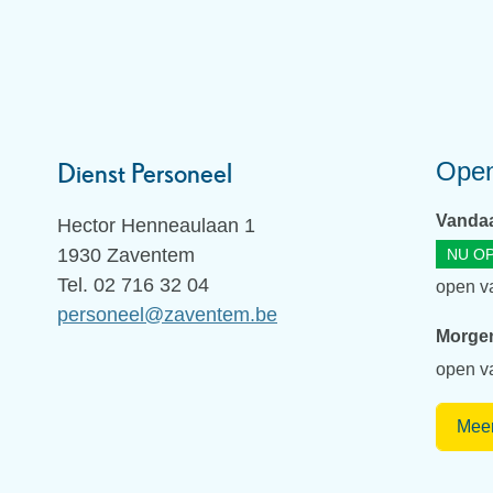
Open
Dienst Personeel
Vanda
Adres
Hector Henneaulaan 1
,
1930
Zaventem
NU O
Tel.
02 716 32 04
open v
E-
personeel
@
zaventem.be
Morge
mail
open v
Meer