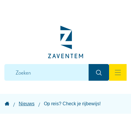
Naar
inhoud
Lokaal
bestuur
Zaventem
Wat
Zoeken
zoek
MEN
je?
Startpagina
Nieuws
Op reis? Check je rijbewijs!