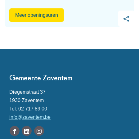
Onthaal
Meer openingsuren
Burgerzaken
Deel
deze
pagina
Contact
Gemeente Zaventem
Adres
Diegemstraat 37
,
1930
Zaventem
Tel.
02 717 89 00
E-
info
@
zaventem.be
mail
Volg
Facebook
Linkedin
Instagram