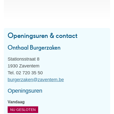
Openingsuren & contact
Onthaal Burgerzaken
Adres
Stationsstraat 8
,
1930
Zaventem
Tel.
02 720 35 50
E-
burgerzaken
@
zaventem.be
mail
Openingsuren
Vandaag
NU GESLOTEN