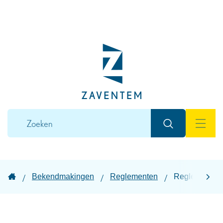
Naar
inhoud
Lokaal
bestuur
Zaventem
Wat
Zoeken
zoek
MEN
je?
Startpagina
Bekendmakingen
Reglementen
Reglement vo
scroll