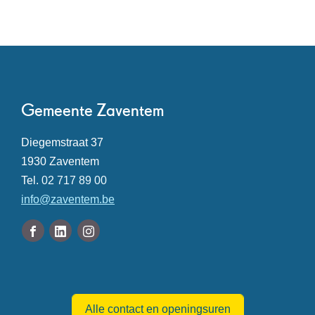
Contact
Gemeente Zaventem
Adres
Diegemstraat 37
,
1930
Zaventem
Tel.
02 717 89 00
E-
info
@
zaventem.be
mail
Volg
Facebook
Linkedin
Instagram
ons
Gemeente
Gemeente
Gemeente
Openingsuren
op
Zaventem
Zaventem
Zaventem
Alle contact en openingsuren