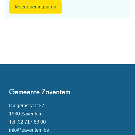
Sociaal
Meer openingsuren
Huis
Contact
Gemeente Zaventem
Adres
Diegemstraat 37
,
1930
Zaventem
Tel.
02 717 89 00
E-
info
@
zaventem.be