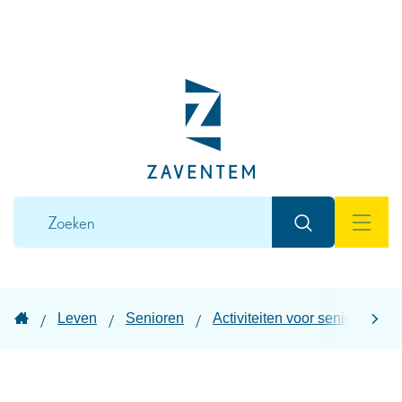
Naar
inhoud
Lokaal
bestuur
Zaventem
Wat
Zoeken
zoek
MEN
je?
Startpagina
Leven
Senioren
Activiteiten voor senioren
scroll