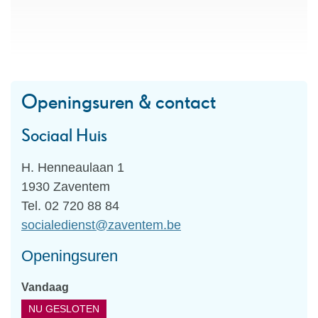
Openingsuren & contact
Sociaal Huis
Adres
H. Henneaulaan 1
,
1930
Zaventem
Tel.
02 720 88 84
E-
socialedienst
@
zaventem.be
mail
Openingsuren
Vandaag
NU GESLOTEN