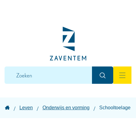
Naar
inhoud
Lokaal
bestuur
Zaventem
Wat
Zoeken
zoek
MEN
je?
Startpagina
Leven
Onderwijs en vorming
Schooltoelage