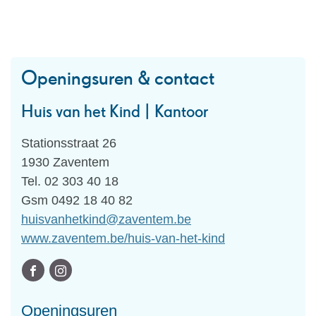
Openingsuren & contact
Huis van het Kind | Kantoor
Adres
Stationsstraat 26
,
1930
Zaventem
Tel.
02 303 40 18
Gsm
0492 18 40 82
E-
huisvanhetkind
@
zaventem.be
mail
Website
www.zaventem.be/huis-van-het-kind
Volg
Facebook
Instagram
ons
Huis
Huis
Openingsuren
op
van
van