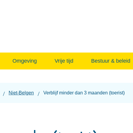
Naar
inhoud
Omgeving
Vrije tijd
Bestuur & beleid
Niet-Belgen
Verblijf minder dan 3 maanden (toerist)