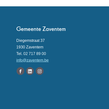
Contact
Gemeente Zaventem
Adres
Diegemstraat 37
,
1930
Zaventem
Tel.
02 717 89 00
E-
info
@
zaventem.be
mail
Volg
Facebook
Linkedin
Instagram
ons
Gemeente
Gemeente
Gemeente
Openingsuren
op
Zaventem
Zaventem
Zaventem