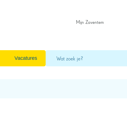
Mijn Zaventem
Wat
Vacatures
zoek
je?