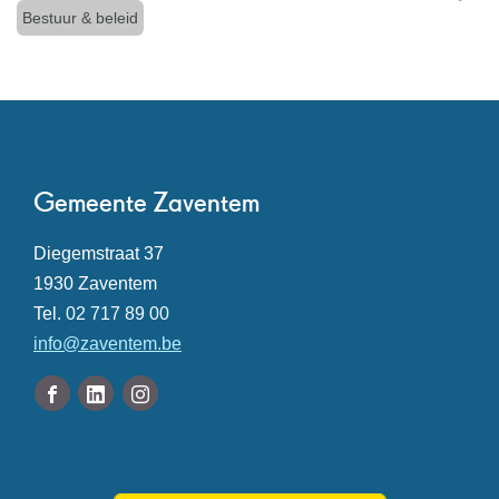
Thema's
Bestuur & beleid
Deel
deze
pagina
Contact
Gemeente Zaventem
Adres
Diegemstraat 37
,
1930
Zaventem
Tel.
02 717 89 00
E-
info
@
zaventem.be
mail
Volg
Facebook
Linkedin
Instagram
ons
Gemeente
Gemeente
Gemeente
Openingsuren
op
Zaventem
Zaventem
Zaventem