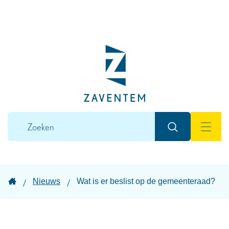
Naar
inhoud
Lokaal
bestuur
Zaventem
Wat
Zoeken
zoek
MEN
je?
Startpagina
Nieuws
Wat is er beslist op de gemeenteraad?