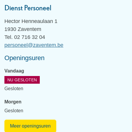
Dienst Personeel
Adres
Hector Henneaulaan 1
,
1930
Zaventem
Tel.
02 716 32 04
E-
personeel
@
zaventem.be
mail
Openingsuren
Vandaag
NU GESLOTEN
Gesloten
Morgen
Gesloten
Dienst
Meer openingsuren