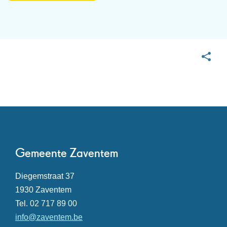
Personeel
Deel
deze
pagina
Contact
Gemeente Zaventem
Adres
Diegemstraat 37
,
1930
Zaventem
Tel.
02 717 89 00
E-
info
@
zaventem.be