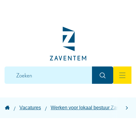
Naar
inhoud
Lokaal
bestuur
Zaventem
Wat
Zoeken
zoek
MEN
je?
Startpagina
Vacatures
Werken voor lokaal bestuur Zaventem
scroll