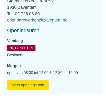
Adres
Steenokkerzeelstraat 56
,
1930
Zaventem
Tel.
02 725 03 80
E-
openbarewerken
@
zaventem.be
mail
Openingsuren
Vandaag
NU GESLOTEN
Gesloten
Morgen
open van
08:00
tot
12:00
&
12:30
tot
16:00
Openbaar
Meer openingsuren
Domein