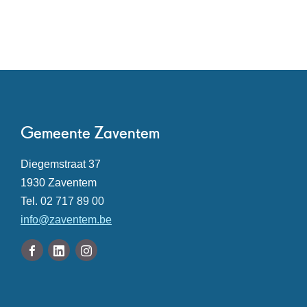
Contact
Gemeente Zaventem
Adres
Diegemstraat 37
,
1930
Zaventem
Tel.
02 717 89 00
E-
info
@
zaventem.be
mail
Volg
Facebook
Linkedin
Instagram
ons
Gemeente
Gemeente
Gemeente
Openingsuren
op
Zaventem
Zaventem
Zaventem