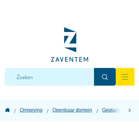
Naar
inhoud
Lokaal
bestuur
Zaventem
Wat
Zoeken
zoek
MEN
je?
Startpagina
Omgeving
Openbaar domein
Geplande werke
scroll