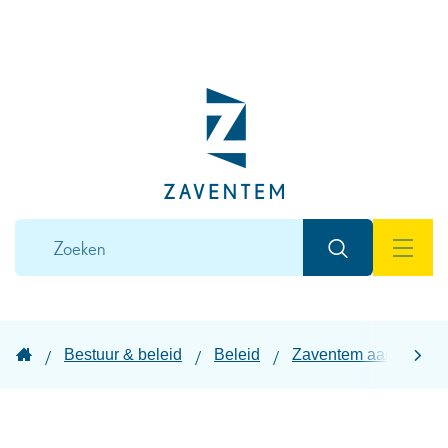
Naar
inhoud
Lokaal
bestuur
Zaventem
Wat
Zoeken
zoek
MEN
je?
Startpagina
Bestuur & beleid
Beleid
Zaventem aan Zet
scroll