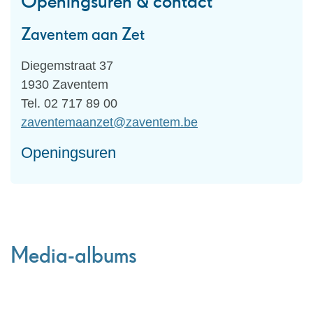
Openingsuren & contact
Zaventem aan Zet
Adres
Diegemstraat 37
,
1930
Zaventem
Tel.
02 717 89 00
E-
zaventemaanzet
@
zaventem.be
mail
Openingsuren
Media-albums