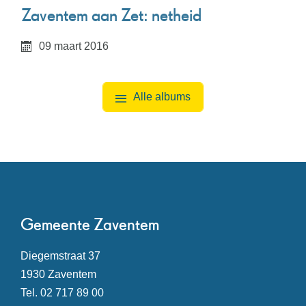
Zaventem aan Zet: netheid
09
maart
2016
Alle albums
Contact
Gemeente Zaventem
Adres
Diegemstraat 37
,
1930
Zaventem
Tel.
02 717 89 00